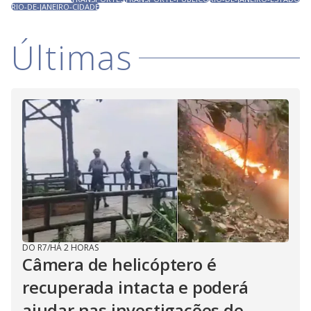
RIO-DE-JANEIRO-CIDADE
Últimas
DO R7
/
HÁ 2 HORAS
Câmera de helicóptero é
recuperada intacta e poderá
ajudar nas investigações de