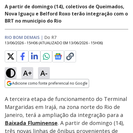
A partir de domingo (14), coletivos de Queimados,
Nova Iguaçu e Belford Roxo terão integração com o
BRT no município do Rio
RIO BOM DEMAIS
|
Do R7
13/06/2026 - 15H06
(ATUALIZADO EM
13/06/2026 - 15H06
)
A+
A-
Loaded
:
26.62%
Adicione como fonte preferencial no Google
Subtitles
Ativar
Som
Opens in new window
A terceira etapa de funcionamento do Terminal
Margaridas em Irajá, na zona norte do Rio de
Janeiro, terá a ampliação da integração para a
Baixada Fluminense
. A partir de domingo (14),
três novas linhas de ônibus provenientes de