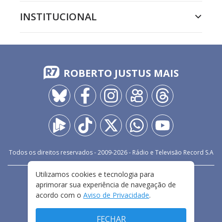
INSTITUCIONAL
ROBERTO JUSTUS MAIS
Todos os direitos reservados - 2009-
2026
- Rádio e Televisão Record S.A
Utilizamos cookies e tecnologia para
CARREIRA
FALE CONOSCO
PRIVACIDADE
aprimorar sua experiência de navegação de
TERMOS E CONDIÇÕES DE USO
acordo com o
Aviso de Privacidade
.
FECHAR