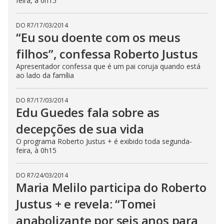
feira, à 0h15
DO R7
/
17/03/2014
“Eu sou doente com os meus
filhos”, confessa Roberto Justus
Apresentador confessa que é um pai coruja quando está
ao lado da família
DO R7
/
17/03/2014
Edu Guedes fala sobre as
decepções de sua vida
O programa Roberto Justus + é exibido toda segunda-
feira, à 0h15
DO R7
/
24/03/2014
Maria Melilo participa do Roberto
Justus + e revela: “Tomei
anabolizante por seis anos para