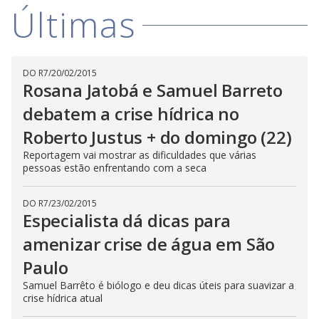
V
d
Últimas
o
i
DO R7
/
20/02/2015
d
Rosana Jatobá e Samuel Barreto
debatem a crise hídrica no
e
Roberto Justus + do domingo (22)
Reportagem vai mostrar as dificuldades que várias
pessoas estão enfrentando com a seca
o
DO R7
/
23/02/2015
Especialista dá dicas para
amenizar crise de água em São
Paulo
Samuel Barrêto é biólogo e deu dicas úteis para suavizar a
crise hídrica atual