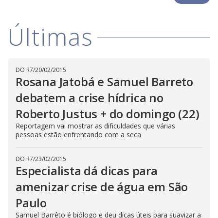
i
Últimas
d
e
DO R7
/
20/02/2015
Rosana Jatobá e Samuel Barreto
debatem a crise hídrica no
o
Roberto Justus + do domingo (22)
Reportagem vai mostrar as dificuldades que várias
pessoas estão enfrentando com a seca
DO R7
/
23/02/2015
Especialista dá dicas para
amenizar crise de água em São
Paulo
Samuel Barrêto é biólogo e deu dicas úteis para suavizar a