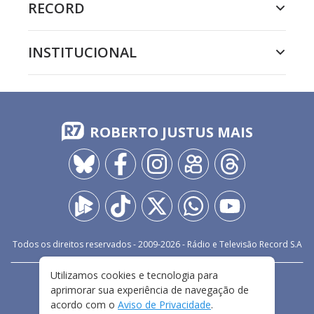
RECORD
INSTITUCIONAL
ROBERTO JUSTUS MAIS
Todos os direitos reservados - 2009-
2026
- Rádio e Televisão Record S.A
Utilizamos cookies e tecnologia para
CARREIRA
FALE CONOSCO
PRIVACIDADE
aprimorar sua experiência de navegação de
TERMOS E CONDIÇÕES DE USO
acordo com o
Aviso de Privacidade
.