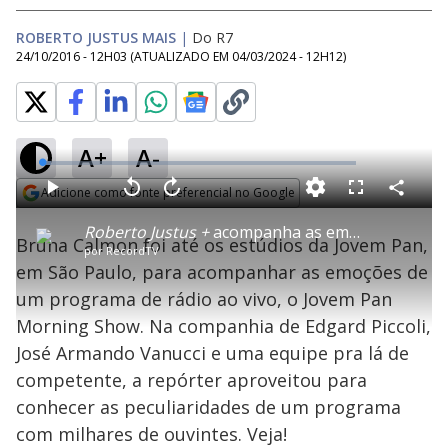
ROBERTO JUSTUS MAIS
|
Do R7
24/10/2016 - 12H03
(ATUALIZADO EM
04/03/2024 - 12H12
)
A+
A-
L
o
a
Adicione como fonte preferencial no Google
d
C
P
V
A
P
F
e
o
l
o
v
u
Opens in new window
d
m
a
l
a
l
:
Roberto Justus +
acompanha as emoções dos bastidores de um programa de rádio
p
y
t
n
l
2
Bruna Calmon foi até os estúdios da Jovem Pan,
a
a
ç
s
.
por
RecordTV
r
r
a
c
9
t
1
r
l
r
7
em São Paulo, para acompanhar as emoções de
i
0
1
e
%
l
s
0
e
h
um programa de rádio ao vivo, o Jovem Pan
e
s
n
a
g
e
r
u
g
Morning Show. Na companhia de Edgard Piccoli,
n
u
a
d
n
o
d
José Armando Vanucci e uma equipe pra lá de
s
o
s
competente, a repórter aproveitou para
y
conhecer as peculiaridades de um programa
com milhares de ouvintes. Veja!
M
u