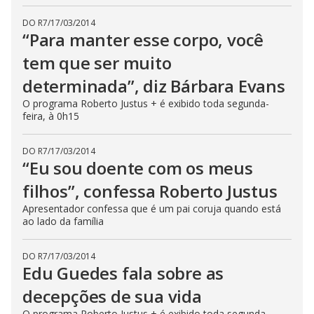
DO R7
/
17/03/2014
“Para manter esse corpo, você
tem que ser muito
determinada”, diz Bárbara Evans
O programa Roberto Justus + é exibido toda segunda-
feira, à 0h15
DO R7
/
17/03/2014
“Eu sou doente com os meus
filhos”, confessa Roberto Justus
Apresentador confessa que é um pai coruja quando está
ao lado da família
DO R7
/
17/03/2014
Edu Guedes fala sobre as
decepções de sua vida
O programa Roberto Justus + é exibido toda segunda-