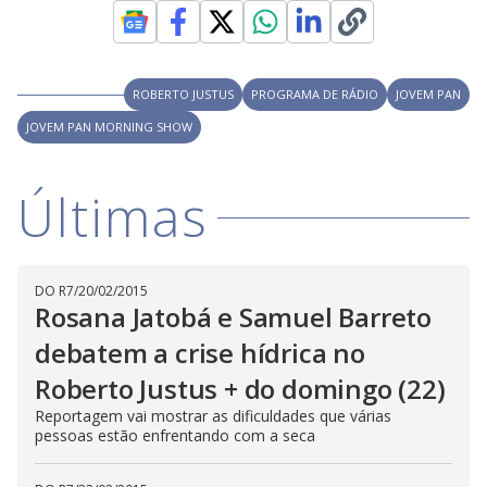
V
d
o
i
ROBERTO JUSTUS
PROGRAMA DE RÁDIO
JOVEM PAN
JOVEM PAN MORNING SHOW
d
Últimas
e
o
DO R7
/
20/02/2015
Rosana Jatobá e Samuel Barreto
debatem a crise hídrica no
Roberto Justus + do domingo (22)
Reportagem vai mostrar as dificuldades que várias
pessoas estão enfrentando com a seca