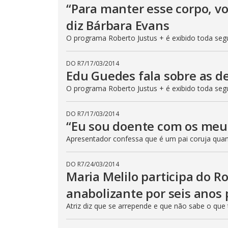
“Para manter esse corpo, v
diz Bárbara Evans
O programa Roberto Justus + é exibido toda segu
DO R7
/
17/03/2014
Edu Guedes fala sobre as d
O programa Roberto Justus + é exibido toda segu
DO R7
/
17/03/2014
“Eu sou doente com os meus
Apresentador confessa que é um pai coruja quan
DO R7
/
24/03/2014
Maria Melilo participa do Ro
anabolizante por seis anos 
Atriz diz que se arrepende e que não sabe o que