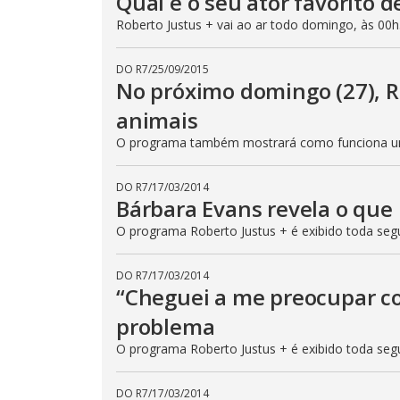
Qual é o seu ator favorito
Roberto Justus + vai ao ar todo domingo, às 00
DO R7
/
25/09/2015
No próximo domingo (27), R
animais
O programa também mostrará como funciona um
DO R7
/
17/03/2014
Bárbara Evans revela o q
O programa Roberto Justus + é exibido toda segu
DO R7
/
17/03/2014
“Cheguei a me preocupar com
problema
O programa Roberto Justus + é exibido toda segu
DO R7
/
17/03/2014