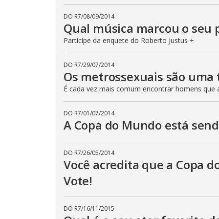
DO R7
/
08/09/2014
Qual música marcou o seu 
Participe da enquete do Roberto Justus +
DO R7
/
29/07/2014
Os metrossexuais são uma 
É cada vez mais comum encontrar homens que a
DO R7
/
01/07/2014
A Copa do Mundo está send
DO R7
/
26/05/2014
Você acredita que a Copa d
Vote!
DO R7
/
16/11/2015