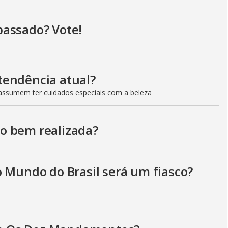
i
passado? Vote!
d
e
tendência atual?
ssumem ter cuidados especiais com a beleza
o
o bem realizada?
o Mundo do Brasil será um fiasco?