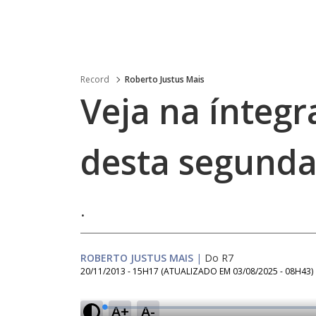
Record
Roberto Justus Mais
Veja na ínteg
desta segunda-
.
ROBERTO JUSTUS MAIS
|
Do R7
20/11/2013 - 15H17
(ATUALIZADO EM
03/08/2025 - 08H43
)
A+
A-
L