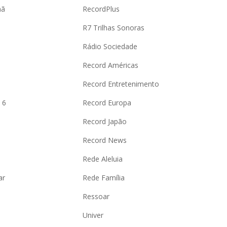
hã
RecordPlus
R7 Trilhas Sonoras
Rádio Sociedade
Record Américas
o
Record Entretenimento
 6
Record Europa
Record Japão
Record News
Rede Aleluia
ar
Rede Família
Ressoar
Univer