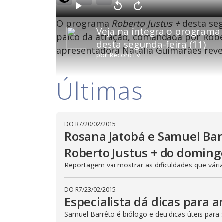
o
a
d
P
V
A
e
l
o
v
d
O programa
Roberto Justus +
desta seg
a
l
a
:
Veja na íntegra o programa
y
t
n
0
a
ç
palco da atração, comandada por Rober
.
r
a
4
desta segunda-feira (11)
1
r
0
apresentadora Natália Guimarães reve
0
1
%
por
RecordTV
s
0
e
s
g
e
u
g
n
u
Últimas
d
n
o
d
s
o
s
DO R7
/
20/02/2015
M
Rosana Jatobá e Samuel Bar
u
d
o
Roberto Justus + do doming
Reportagem vai mostrar as dificuldades que vár
DO R7
/
23/02/2015
Especialista dá dicas para 
Samuel Barrêto é biólogo e deu dicas úteis para s