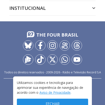
INSTITUCIONAL
THE FOUR BRASIL
Todos os direitos reservados - 2009-
2026
- Rádio e Televisão Record S.A
Utilizamos cookies e tecnologia para
CARREIRA
FALE CONOSCO
PRIVACIDADE
aprimorar sua experiência de navegação de
TERMOS E CONDIÇÕES DE USO
acordo com o
Aviso de Privacidade
.
FECHAR