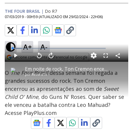
THE FOUR BRASIL
|
Do R7
07/03/2019 - 00H59
(ATUALIZADO EM
29/02/2024 - 22H06
)
A+
A-
L
o
a
Adicione como fonte preferencial no Google
d
C
P
V
A
P
F
e
o
l
o
v
u
Opens in new window
d
m
a
l
a
l
:
Em noite de rock, Ton Cremon encerra o The Four Brasil com Sweet Child O' Mine
p
y
t
n
l
1
O
The Four Brasil
dessa semana foi regada a
a
a
ç
s
0
por
RecordTV
r
r
a
c
.
t
1
r
l
r
0
grandes sucessos do rock. Ton Cremon
i
0
1
e
5
l
s
0
e
%
h
encerrou as apresentações ao som de
e
s
Sweet
n
a
g
e
r
u
g
Child O' Mine
, do Guns N' Roses. Quer saber se
n
u
a
d
n
o
d
ele venceu a batalha contra Leo Mahuad?
s
o
s
Acesse PlayPlus.com
y
M
u