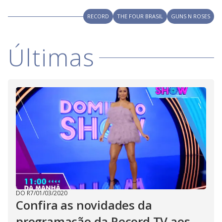
V
d
o
RECORD
THE FOUR BRASIL
GUNS N ROSES
i
Últimas
d
e
o
DO R7
/
01/03/2020
Confira as novidades da
programação da Record TV aos