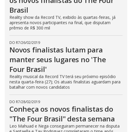
os novos finalistas do The Four
Brasil
Reality show da Record TV, exibido às quartas-feiras, já
apresenta novos participantes na final, que disputam
prêmio de R$ 300 mil
DO R7
/
26/02/2019
Novos finalistas lutam para
manter seus lugares no 'The
Four Brasil'
Reality musical da Record TV terá seu próximo episódio
nesta quarta-feira (27); Os atuais finalistas aguardam para
batalhar com novos candidatos
DO R7
/
28/02/2019
Conheça os novos finalistas do
"The Four Brasil" desta semana
Leo Mahuad e Nega conseguiram permanecer na disputa
e Santaella e Tay Rodriguez completaram o time após