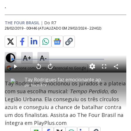
.
THE FOUR BRASIL
|
Do R7
28/02/2019 - 00H46
(ATUALIZADO EM
29/02/2024 - 22H02
)
A+
A-
L
o
a
Adicione como fonte preferencial no Google
d
C
P
V
A
P
F
e
o
l
o
v
u
Opens in new window
d
m
a
l
a
l
:
Tay Rodrigues faz emocionante apresentação ao som de Tempo Perdido , de Legião Urbana
p
y
t
n
l
2
Tay Rodrigues emocionou os jurados e a plateia
a
a
ç
s
.
por
RecordTV
r
r
a
c
4
t
1
r
l
r
8
com sua escolha musical:
Tempo Perdido,
do
i
0
1
e
%
l
s
0
e
h
Legião Urbana. Ela conseguiu os três círculos
e
s
n
a
g
e
r
u
g
azuis e conseguiu a chance de batalhar contra
n
u
a
d
n
o
d
um dos finalistas. Assista ao The Four Brasil na
s
o
s
íntegra em PlayPlus.com