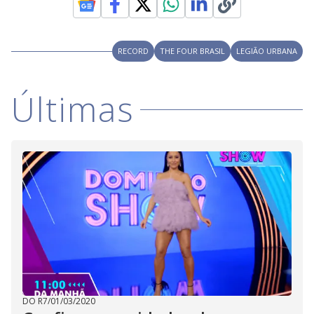
y
M
V
u
d
o
RECORD
THE FOUR BRASIL
LEGIÃO URBANA
i
Últimas
d
e
o
DO R7
/
01/03/2020