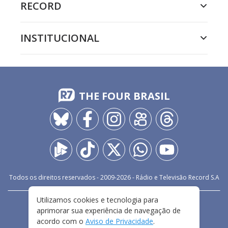
RECORD
INSTITUCIONAL
THE FOUR BRASIL
Todos os direitos reservados - 2009-
2026
- Rádio e Televisão Record S.A
Utilizamos cookies e tecnologia para
CARREIRA
FALE CONOSCO
PRIVACIDADE
aprimorar sua experiência de navegação de
TERMOS E CONDIÇÕES DE USO
acordo com o
Aviso de Privacidade
.