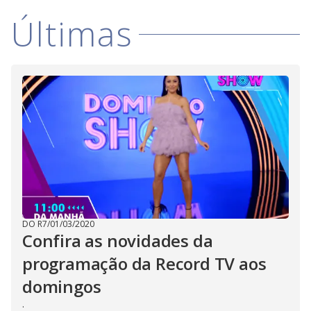
i
Últimas
d
e
o
DO R7
/
01/03/2020
Confira as novidades da
programação da Record TV aos
domingos
.