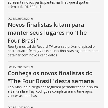
apresenta novos participantes na final, que disputam
prêmio de R$ 300 mil
DO R7
/
26/02/2019
Novos finalistas lutam para
manter seus lugares no 'The
Four Brasil'
Reality musical da Record TV terá seu próximo episódio
nesta quarta-feira (27); Os atuais finalistas aguardam para
batalhar com novos candidatos
DO R7
/
28/02/2019
Conheça os novos finalistas do
"The Four Brasil" desta semana
Leo Mahuad e Nega conseguiram permanecer na disputa
e Santaella e Tay Rodriguez completaram o time após
vencer as batalhas
DO R7
/
12/03/2019