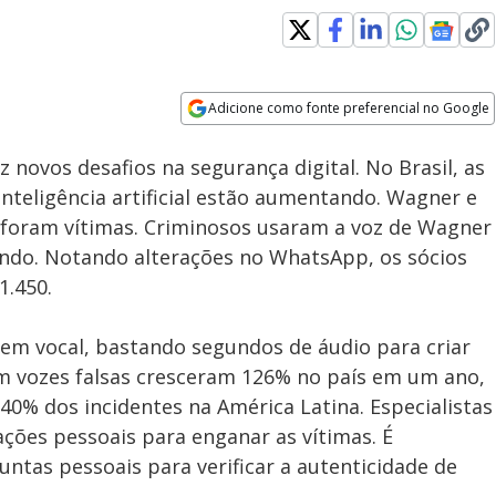
Adicione como fonte preferencial no Google
Subtitles
Velocidade
Opens in new window
Pai é acusado de planejar
 novos desafios na segurança digital. No Brasil, as
morte do próprio filho para
não pagar herança em Goiás
teligência artificial estão aumentando. Wagner e
 foram vítimas. Criminosos usaram a voz de Wagner
Vando. Notando alterações no WhatsApp, os sócios
1.450.
onagem vocal, bastando segundos de áudio para criar
om vozes falsas cresceram 126% no país em um ano,
40% dos incidentes na América Latina. Especialistas
ções pessoais para enganar as vítimas. É
untas pessoais para verificar a autenticidade de