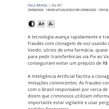
FALA BRASIL
|
Do R7
29/06/2026 - 10H09
(ATUALIZADO EM
29/06/2026 - 10H16
)
Loaded
:
26.37%
A+
A-
Ativar
Som
A tecnologia avança rapidamente e traz
fraudes com clonagem de voz usando in
Vando, sócios de uma farmácia, quase
para pedir transferências via Pix ao 
conseguiram evitar um prejuízo de R$ 
A Inteligência Artificial facilita a cl
imitações convincentes. As fraudes c
com o Brasil responsável por cerca de 
dizem que criminosos utilizam informa
importante estar vigilante e usar perg