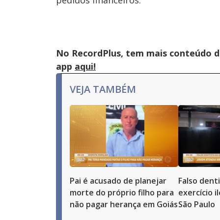
pedidos financeiros.
No RecordPlus, tem mais conteúdo da
app
aqui!
VEJA TAMBÉM
Pai é acusado de planejar
Falso dent
morte do próprio filho para
exercício i
não pagar herança em Goiás
São Paulo