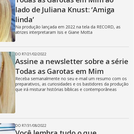
V
lado de Juliana Knust: ‘Amiga
i
linda’
Na produção lançada em 2022 na tela da RECORD, as
atrizes interpretaram Isis e Giane Motta
d
DO R7
/
21/02/2022
Assine a newsletter sobre a série
e
Todas as Garotas em Mim
Receba semanalmente no seu e-mail um resumo com os
preparativos, as curiosidades e os bastidores da produção
o
que irá misturar histórias bíblicas e contemporâneas
DO R7
/
31/08/2022
Você lembra tudo o que