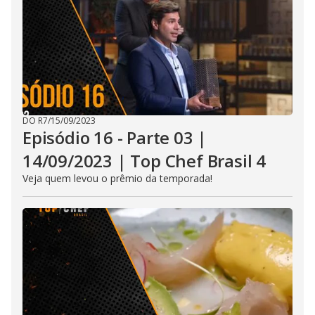
u
t
t
o
n
.
DO R7
/
15/09/2023
Episódio 16 - Parte 03 |
14/09/2023 | Top Chef Brasil 4
Veja quem levou o prêmio da temporada!