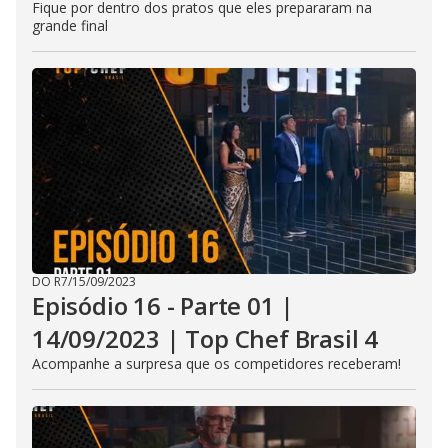
h
Fique por dentro dos pratos que eles prepararam na
e
grande final
E
s
c
a
p
e
k
e
y
o
r
a
c
t
i
v
a
t
DO R7
/
15/09/2023
i
Episódio 16 - Parte 01 |
n
g
t
14/09/2023 | Top Chef Brasil 4
h
e
Acompanhe a surpresa que os competidores receberam!
c
l
o
s
e
b