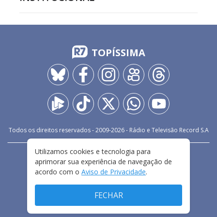
TOPÍSSIMA
Todos os direitos reservados - 2009-
2026
- Rádio e Televisão Record S.A
Utilizamos cookies e tecnologia para
CARREIRA
FALE CONOSCO
PRIVACIDADE
aprimorar sua experiência de navegação de
TERMOS E CONDIÇÕES DE USO
acordo com o
Aviso de Privacidade
.
FECHAR