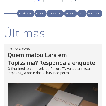
M
V
u
d
o
TOPÍSSIMA
PIERRE
EDEVALDO
SOPHIA
INÊS
ANTONIO
i
Últimas
d
e
DO R7
/
24/08/2021
Quem matou Lara em
Topíssima? Responda a enquete!
o
O final inédito da novela da Record TV vai ao ar nesta
terça (24), a partir das 21h45; não perca!