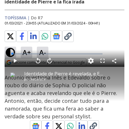
identidade de Pierre e la fica irada
TOPÍSSIMA
|
Do R7
01/03/2021 - 23H55
(ATUALIZADO EM
31/03/2024 - 00H41
)
A+
A-
L
o
a
Adicione como fonte preferencial no Google
d
C
P
V
A
P
F
e
o
l
o
v
u
Opens in new window
d
m
a
l
a
l
:
Identidade de Pierre é revelada, e Edevaldo precisa lidar com Sophia - Topíssima
p
y
t
n
l
1
Antonio questiona Inês e Edevaldo sobre o
a
a
ç
s
.
por
RecordTV
r
r
a
c
8
t
1
r
l
r
1
roubo do diário de Sophia. O policial não
i
0
1
e
%
l
s
0
e
h
aguenta e acaba revelando que ele é o Pierre.
e
s
n
a
g
e
r
u
g
Antonio, então, decide contar tudo para a
n
u
a
d
n
o
d
namorada, que fica uma fera ao saber a
s
o
s
verdade sobre seu personal stylist.
y