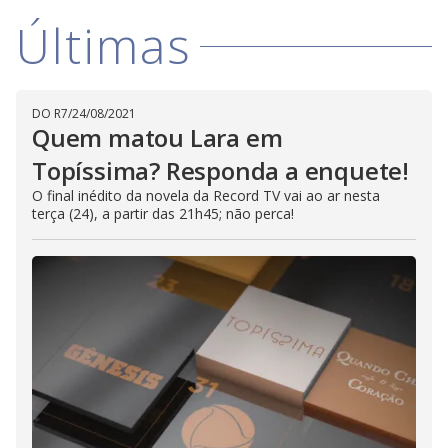
V
o
Últimas
i
d
DO R7
/
24/08/2021
Quem matou Lara em
e
Topíssima? Responda a enquete!
O final inédito da novela da Record TV vai ao ar nesta
terça (24), a partir das 21h45; não perca!
o