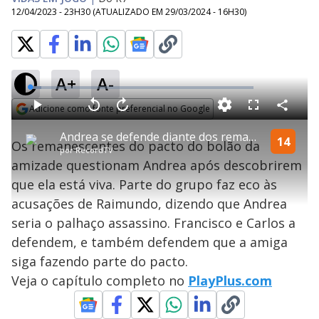
12/04/2023 - 23H30
(ATUALIZADO EM
29/03/2024 - 16H30
)
A+
A-
L
o
a
Adicione como fonte preferencial no Google
d
C
P
V
A
P
F
e
o
l
o
v
u
Opens in new window
d
m
a
l
a
l
:
Andrea se defende diante dos remanescentes do pacto | Vidas em Jogo
p
y
t
n
l
14
5
Os remanescentes do pacto do bolão da
a
a
ç
s
.
por
RecordTV
r
r
a
c
1
t
1
r
l
r
9
amizade questionam Andrea após descobrirem
i
0
1
e
%
l
s
0
e
h
que ela está viva. Parte do grupo faz eco às
e
s
n
a
g
e
r
u
g
acusações de Raimundo, dizendo que Andrea
n
u
a
d
n
o
d
seria o palhaço assassino. Francisco e Carlos a
s
o
s
defendem, e também defendem que a amiga
y
siga fazendo parte do pacto.
Veja o capítulo completo no
PlayPlus.com
M
V
u
d
o