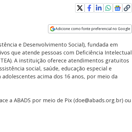
Loaded
:
90.12%
Adicione como fonte preferencial no Google
Subtitles
Velocidade
Opens in new window
istência e Desenvolvimento Social), fundada em
tivos que atende pessoas com Deficiência Intelectual
(TEA). A instituição oferece atendimentos gratuitos
ssistência social, saúde, educação especial e
a adolescentes acima dos 16 anos, por meio da
ce a ABADS por meio de Pix (doe@abads.org.br) ou