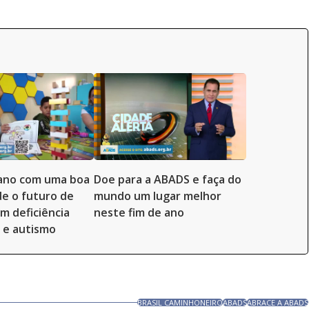
ano com uma boa
Doe para a ABADS e faça do
de o futuro de
mundo um lugar melhor
om deficiência
neste fim de ano
l e autismo
BRASIL CAMINHONEIRO
ABADS
ABRACE A ABADS