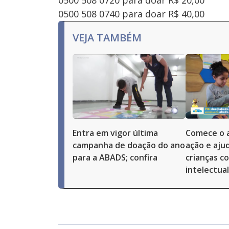
0500 508 0720 para doar R$ 20,00
0500 508 0740 para doar R$ 40,00
VEJA TAMBÉM
Entra em vigor última
Comece o 
campanha de doação do ano
ação e aju
para a ABADS; confira
crianças c
intelectua