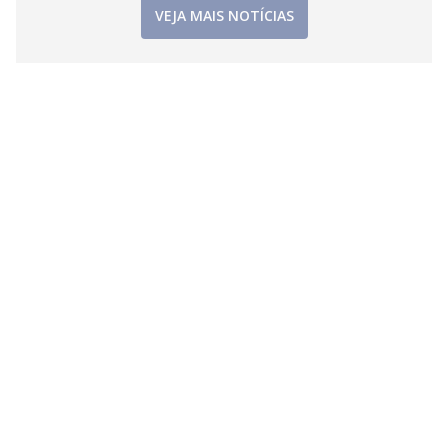
i
VEJA MAIS NOTÍCIAS
d
e
o