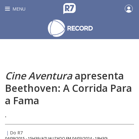
MENU
Cine Aventura
apresenta
Beethoven: A Corrida Para
a Fama
.
|
Do R7
04/09/2015 - 15H39
(ATUALIZADO EM
04/03/2024 - 18H30
)