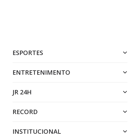
u
t
t
o
n
.
ESPORTES
ENTRETENIMENTO
JR 24H
RECORD
INSTITUCIONAL