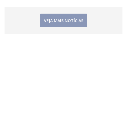
i
d
VEJA MAIS NOTÍCIAS
e
o