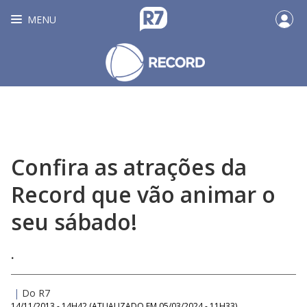
MENU
Confira as atrações da
Record que vão animar o
seu sábado!
.
|
Do R7
14/11/2013 - 14H42
(ATUALIZADO EM
05/03/2024 - 11H33
)