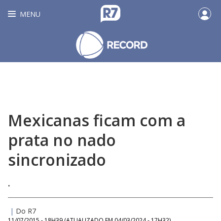
MENU
Mexicanas ficam com a
prata no nado
sincronizado
.
|
Do R7
11/07/2015 - 18H39
(ATUALIZADO EM
04/03/2024 - 17H32
)