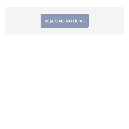
i
d
VEJA MAIS NOTÍCIAS
e
o