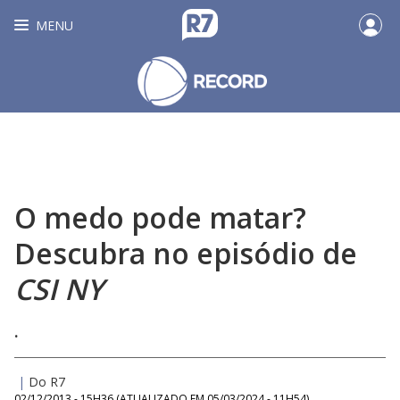
MENU
O medo pode matar?
Descubra no episódio de
CSI NY
.
|
Do R7
02/12/2013 - 15H36
(ATUALIZADO EM
05/03/2024 - 11H54
)