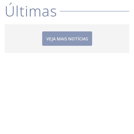
i
Últimas
d
e
VEJA MAIS NOTÍCIAS
o