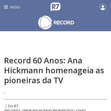
MENU
Record 60 Anos: Ana
Hickmann homenageia as
pioneiras da TV
.
|
Do R7
20/11/2013 - 18H46
(ATUALIZADO EM
05/03/2024 - 11H41
)