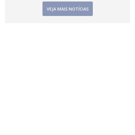
d
VEJA MAIS NOTÍCIAS
e
o