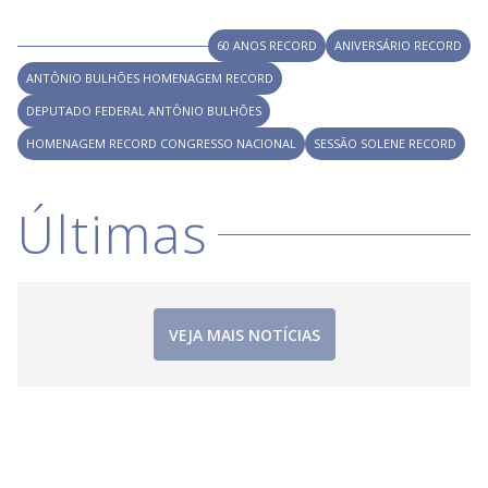
V
i
60 ANOS RECORD
ANIVERSÁRIO RECORD
ANTÔNIO BULHÕES HOMENAGEM RECORD
d
DEPUTADO FEDERAL ANTÔNIO BULHÕES
HOMENAGEM RECORD CONGRESSO NACIONAL
SESSÃO SOLENE RECORD
e
Últimas
o
VEJA MAIS NOTÍCIAS