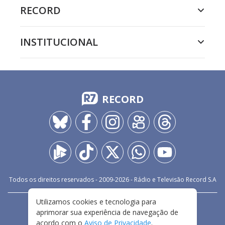
RECORD
INSTITUCIONAL
RECORD
Todos os direitos reservados - 2009-
2026
- Rádio e Televisão Record S.A
Utilizamos cookies e tecnologia para
CARREIRA
FALE CONOSCO
PRIVACIDADE
aprimorar sua experiência de navegação de
TERMOS E CONDIÇÕES DE USO
acordo com o
Aviso de Privacidade
.