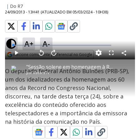
|
Do R7
24/09/2013 - 13H41
(ATUALIZADO EM
05/03/2024 - 10H38
)
A+
A-
L
o
a
Adicione como fonte preferencial no Google
d
C
P
V
A
P
F
e
o
l
o
v
u
Opens in new window
d
m
a
l
a
l
:
"Sessão solene em homenagem à Record não poderia ser mais justa", diz Antônio Bulhões
p
y
t
n
l
2
O deputado federal Antônio Bulhões (PRB-SP),
a
a
ç
s
.
por
RecordTV
r
r
a
c
8
t
1
r
l
r
2
um dos idealizadores da homenagem aos 60
i
0
1
e
%
l
s
0
e
h
anos da Record no Congresso Nacional,
e
s
n
a
g
e
r
u
g
discorreu, na tarde desta terça (24), sobre a
n
u
a
d
n
o
d
excelência do conteúdo oferecido aos
s
o
s
telespectadores e a importância da emissora
y
na história da comunicação no País.
M
u
d
o