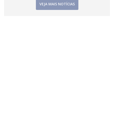
i
VEJA MAIS NOTÍCIAS
d
e
o