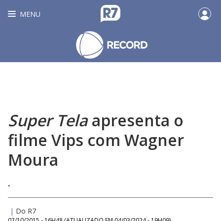
MENU
Super Tela
apresenta o
filme Vips com Wagner
Moura
.
|
Do R7
07/10/2015 - 16H48
(ATUALIZADO EM
04/03/2024 - 19H09
)