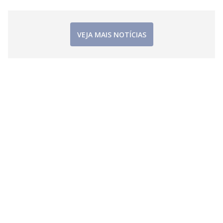
i
d
VEJA MAIS NOTÍCIAS
e
o