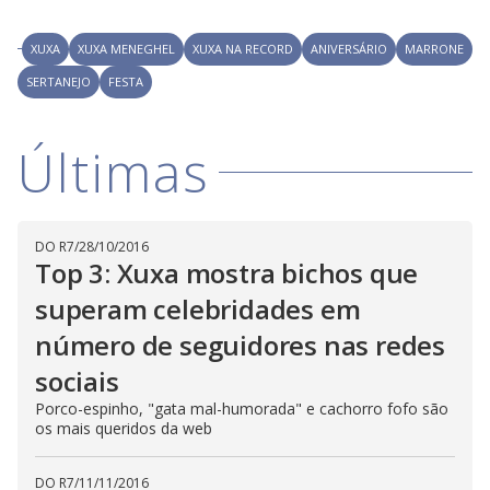
XUXA
XUXA MENEGHEL
XUXA NA RECORD
ANIVERSÁRIO
MARRONE
SERTANEJO
FESTA
Últimas
DO R7
/
28/10/2016
Top 3: Xuxa mostra bichos que
superam celebridades em
número de seguidores nas redes
sociais
Porco-espinho, "gata mal-humorada" e cachorro fofo são
os mais queridos da web
DO R7
/
11/11/2016