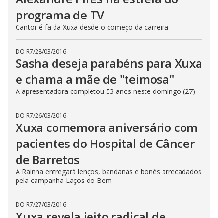
programa de TV
Cantor é fã da Xuxa desde o começo da carreira
DO R7
/
28/03/2016
Sasha deseja parabéns para Xuxa
e chama a mãe de "teimosa"
A apresentadora completou 53 anos neste domingo (27)
DO R7
/
26/03/2016
Xuxa comemora aniversário com
pacientes do Hospital de Câncer
de Barretos
A Rainha entregará lenços, bandanas e bonés arrecadados
pela campanha Laços do Bem
DO R7
/
27/03/2016
Xuxa revela jeito radical de