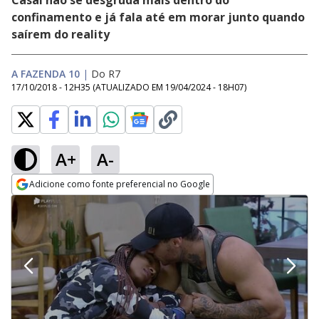
Casal não se desgruda mais dentro do
confinamento e já fala até em morar junto quando
saírem do reality
A FAZENDA 10
|
Do R7
17/10/2018 - 12H35
(ATUALIZADO EM
19/04/2024 - 18H07
)
A+
A-
Adicione como fonte preferencial no Google
Opens in new window