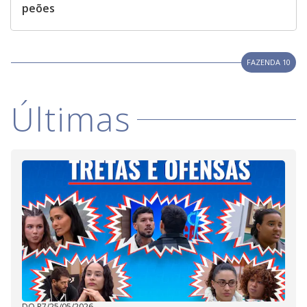
peões
FAZENDA 10
Últimas
DO R7
/
25/05/2026