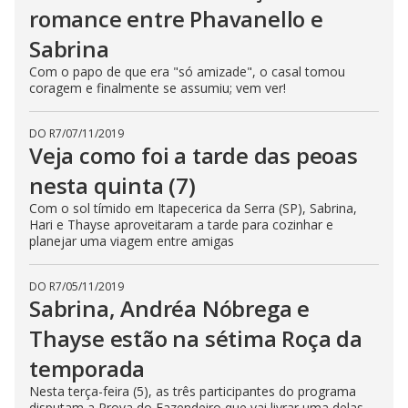
romance entre Phavanello e
Sabrina
Com o papo de que era "só amizade", o casal tomou
coragem e finalmente se assumiu; vem ver!
DO R7
/
07/11/2019
Veja como foi a tarde das peoas
nesta quinta (7)
Com o sol tímido em Itapecerica da Serra (SP), Sabrina,
Hari e Thayse aproveitaram a tarde para cozinhar e
planejar uma viagem entre amigas
DO R7
/
05/11/2019
Sabrina, Andréa Nóbrega e
Thayse estão na sétima Roça da
temporada
Nesta terça-feira (5), as três participantes do programa
disputam a Prova do Fazendeiro que vai livrar uma delas