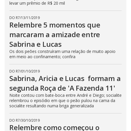
levar um prêmio de R$ 20 mil
t
o
n
.
DO R7
/
13/11/2019
Relembre 5 momentos que
marcaram a amizade entre
Sabrina e Lucas
Os dois peões construíram uma relação de muito apoio
em meio ao confinamento; confira
DO R7
/
01/10/2019
Sabrina, Aricia e Lucas formam a
segunda Roça de 'A Fazenda 11'
Noite contou com bate-boca entre André e Diego; socialite
relembrou o episódio em que o peão pulou na cama da
socialite resultando numa briga generalizada
DO R7
/
30/10/2019
Relembre como começou o