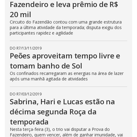
Fazendeiro e leva prêmio de R$
E
s
20 mil
c
a
p
Circuito do Fazendão contou com uma grande estrutura
e
para a última atividade da temporada; disputa exigiu dos
k
participantes rapidez e agilidade
e
y
o
r
DO R7
/
13/11/2019
a
Peões aproveitam tempo livre e
c
t
tomam banho de Sol
i
v
a
Os confinados recarregaram as energias na área de lazer
t
após uma manhã agitada de atividades
i
n
g
t
DO R7
/
03/12/2019
h
Sabrina, Hari e Lucas estão na
e
c
décima segunda Roça da
l
o
temporada
s
e
b
Nesta terça-feira (3), o trio vai disputar a Prova do
u
Fazendeiro, quem vencer, além de ganhar imunidade, vai
t