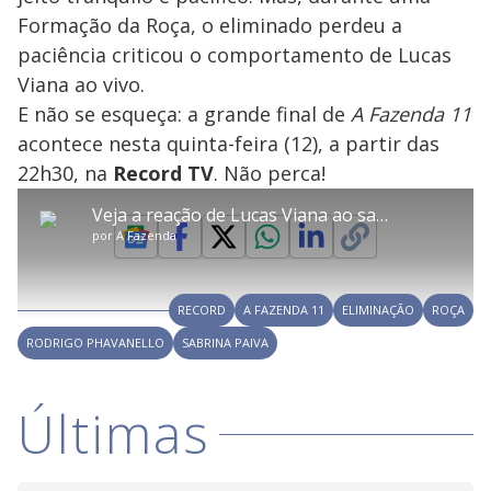
Formação da Roça, o eliminado perdeu a
paciência criticou o comportamento de Lucas
Viana ao vivo.
E não se esqueça: a grande final de
A Fazenda 11
error_outline
acontece nesta quinta-feira (12), a partir das
22h30, na
Record TV
. Não perca!
OK
T
T
Veja a reação de Lucas Viana ao saber que é um dos finalistas
h
O vídeo não está disponível ou não é
Oops! Algo deu errado
h
C
i
por
A Fazenda
i
suportado pelo seu browser
s
l
Por favor, recarregue a página.
i
s
Código do Erro:
MEDIA_ERR_SRC_NOT_SUPPORTED
o
s
i
a
s
Recarregar
s
m
RECORD
A FAZENDA 11
ELIMINAÇÃO
ROÇA
e
o
a
d
M
m
RODRIGO PHAVANELLO
SABRINA PAIVA
a
o
o
l
w
d
d
i
a
a
Últimas
n
l
d
l
o
w
D
w
i
.
i
n
T