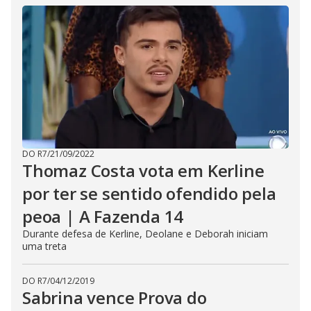
a
h
d
i
l
o
s
o
m
w
o
g
.
d
a
l
c
a
n
b
e
c
l
DO R7
/
21/09/2022
o
s
Thomaz Costa vota em Kerline
e
d
por ter se sentido ofendido pela
b
y
peoa | A Fazenda 14
p
r
e
Durante defesa de Kerline, Deolane e Deborah iniciam
s
uma treta
s
i
n
g
DO R7
/
04/12/2019
t
Sabrina vence Prova do
h
e