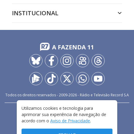
INSTITUCIONAL
A FAZENDA 11
Todos os direitos reservados - 2009-
2026
- Rádio e Televisão Record S.A
Utilizamos cookies e tecnologia para
CARREIRA
FALE CONOSCO
PRIVACIDADE
aprimorar sua experiência de navegação de
TERMOS E CONDIÇÕES DE USO
acordo com o
Aviso de Privacidade
.