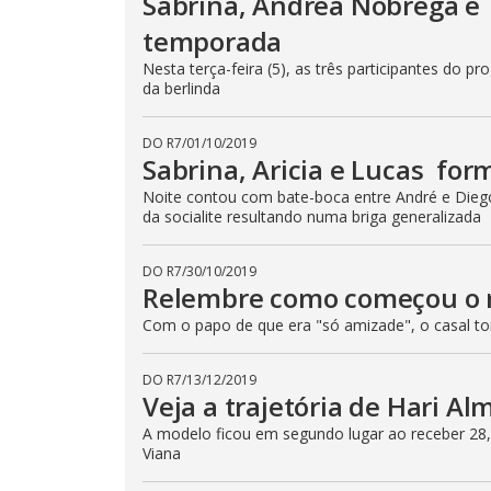
Sabrina, Andréa Nóbrega e 
temporada
Nesta terça-feira (5), as três participantes do 
da berlinda
DO R7
/
01/10/2019
Sabrina, Aricia e Lucas fo
Noite contou com bate-boca entre André e Diego
da socialite resultando numa briga generalizada
DO R7
/
30/10/2019
Relembre como começou o r
Com o papo de que era "só amizade", o casal t
DO R7
/
13/12/2019
Veja a trajetória de Hari A
A modelo ficou em segundo lugar ao receber 28
Viana