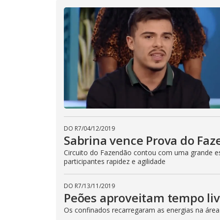
o
.
d
a
l
c
a
n
b
e
c
l
o
s
e
d
b
y
p
r
DO R7
/
04/12/2019
e
Sabrina vence Prova do Faz
s
s
Circuito do Fazendão contou com uma grande estr
i
n
participantes rapidez e agilidade
g
t
h
DO R7
/
13/11/2019
e
E
Peões aproveitam tempo li
s
c
Os confinados recarregaram as energias na área
a