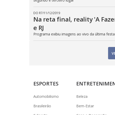
segundo e terceiro lugar
DO R7
/
11/12/2019
Na reta final, reality 'A F
e RJ
Programa exibiu imagens ao vivo da última fest
V
ESPORTES
ENTRETENIME
Automobilismo
Beleza
Brasileirão
Bem-Estar