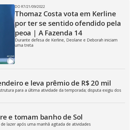
g
DO R7
/
21/09/2022
Thomaz Costa vota em Kerline
por ter se sentido ofendido pela
peoa | A Fazenda 14
Durante defesa de Kerline, Deolane e Deborah iniciam
uma treta
endeiro e leva prêmio de R$ 20 mil
utura para a última atividade da temporada; disputa exigiu dos
vre e tomam banho de Sol
 de lazer após uma manhã agitada de atividades