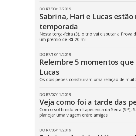
p
e
DO R7
/
03/12/2019
k
e
Sabrina, Hari e Lucas estã
y
o
temporada
r
a
Nesta terça-feira (3), o trio vai disputar a Prov
c
t
um prêmio de R$ 20 mil
i
v
a
DO R7
/
13/11/2019
t
Relembre 5 momentos que 
i
n
g
Lucas
t
h
Os dois peões construíram uma relação de muit
e
c
l
o
DO R7
/
07/11/2019
s
Veja como foi a tarde das p
e
b
Com o sol tímido em Itapecerica da Serra (SP), S
u
planejar uma viagem entre amigas
t
t
o
n
DO R7
/
05/11/2019
.