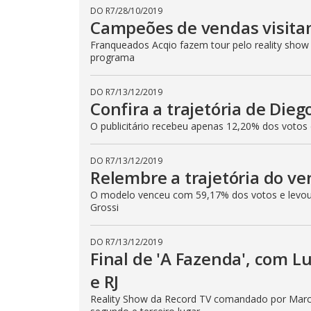
DO R7
/
28/10/2019
Campeões de vendas visita
Franqueados Acqio fazem tour pelo reality show
programa
DO R7
/
13/12/2019
Confira a trajetória de Die
O publicitário recebeu apenas 12,20% dos votos 
DO R7
/
13/12/2019
Relembre a trajetória do v
O modelo venceu com 59,17% dos votos e levou 
Grossi
DO R7
/
13/12/2019
Final de 'A Fazenda', com 
e RJ
Reality Show da Record TV comandado por Marco