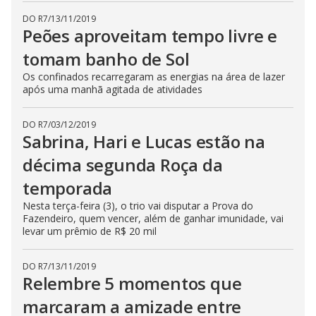
t
o
DO R7
/
13/11/2019
n
Peões aproveitam tempo livre e
.
tomam banho de Sol
Os confinados recarregaram as energias na área de lazer
após uma manhã agitada de atividades
DO R7
/
03/12/2019
Sabrina, Hari e Lucas estão na
décima segunda Roça da
temporada
Nesta terça-feira (3), o trio vai disputar a Prova do
Fazendeiro, quem vencer, além de ganhar imunidade, vai
levar um prêmio de R$ 20 mil
DO R7
/
13/11/2019
Relembre 5 momentos que
marcaram a amizade entre