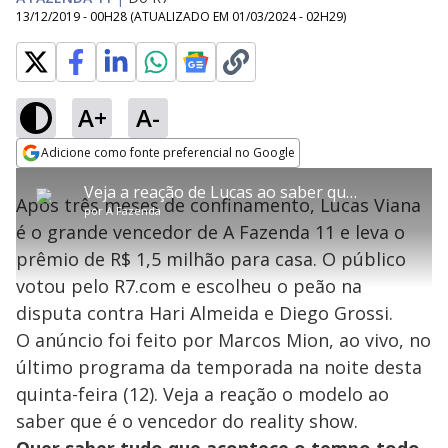
13/12/2019 - 00H28
(ATUALIZADO EM
01/03/2024 - 02H29
)
A+
A-
error_outline
Adicione como fonte preferencial no Google
OK
T
T
Opens in new window
Veja a reação de Lucas ao saber que é o vencedor de 'A Fazenda 11'
h
O vídeo não está disponível ou não é
Oops! Algo deu errado
h
C
Após três meses de confinamento, Lucas Viana
i
por
A Fazenda
i
suportado pelo seu browser
s
l
Por favor, recarregue a página.
é o grande vencedor de A Fazenda 11 e leva o
i
s
Código do Erro:
MEDIA_ERR_SRC_NOT_SUPPORTED
o
s
i
prêmio de R$ 1,5 milhão para casa. O público
a
s
Recarregar
s
m
votou pelo R7.com e escolheu o peão na
e
o
a
d
M
m
disputa contra Hari Almeida e Diego Grossi.
a
o
o
l
O anúncio foi feito por Marcos Mion, ao vivo, no
w
d
d
i
último programa da temporada na noite desta
a
a
n
l
d
l
quinta-feira (12). Veja a reação o modelo ao
o
w
D
w
saber que é o vencedor do reality show.
i
.
i
n
T