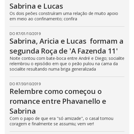
Sabrina e Lucas
Os dois peões construíram uma relação de muito apoio
em meio ao confinamento; confira
DO R7
/
01/10/2019
Sabrina, Aricia e Lucas formam a
segunda Roça de 'A Fazenda 11'
Noite contou com bate-boca entre André e Diego; socialite
relembrou o episódio em que o peão pulou na cama da
socialite resultando numa briga generalizada
DO R7
/
30/10/2019
Relembre como começou o
romance entre Phavanello e
Sabrina
Com o papo de que era "só amizade", o casal tomou
coragem e finalmente se assumiu; vem ver!