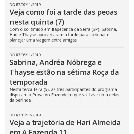
DO R7
/
07/11/2019
Veja como foi a tarde das peoas
nesta quinta (7)
Com o sol tímido em Itapecerica da Serra (SP), Sabrina,
Hari e Thayse aproveitaram a tarde para cozinhar e
planejar uma viagem entre amigas
DO R7
/
05/11/2019
Sabrina, Andréa Nóbrega e
Thayse estão na sétima Roça da
temporada
Nesta terça-feira (5), as três participantes do programa
disputam a Prova do Fazendeiro que vai livrar uma delas
da berlinda
DO R7
/
13/12/2019
Veja a trajetória de Hari Almeida
em A Fazenda 11