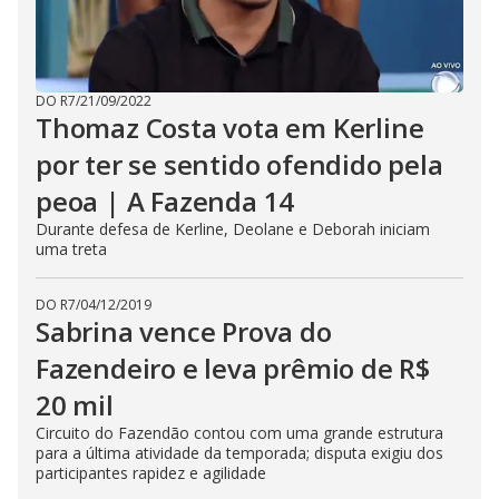
E
s
c
a
p
e
DO R7
/
21/09/2022
k
e
Thomaz Costa vota em Kerline
y
o
por ter se sentido ofendido pela
r
a
peoa | A Fazenda 14
c
t
i
Durante defesa de Kerline, Deolane e Deborah iniciam
v
uma treta
a
t
i
DO R7
/
04/12/2019
n
g
Sabrina vence Prova do
t
h
Fazendeiro e leva prêmio de R$
e
c
20 mil
l
o
s
Circuito do Fazendão contou com uma grande estrutura
e
para a última atividade da temporada; disputa exigiu dos
b
participantes rapidez e agilidade
u
t