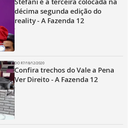
Stéfani é a terceira colocada na
décima segunda edição do
reality - A Fazenda 12
.
DO R7
/
18/12/2020
Confira trechos do Vale a Pena
Ver Direito - A Fazenda 12
.