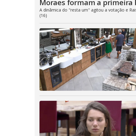
Moraes formam a primeira 
n
b
A dinâmica do "resta um" agitou a votação e Rai
e
(16)
c
l
o
s
e
d
b
y
p
r
e
s
s
i
n
g
t
h
e
E
s
c
a
p
e
k
e
y
o