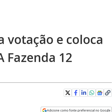
a votação e coloca
 A Fazenda 12
error_outline
Adicione como fonte preferencial no Google