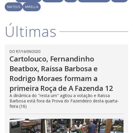
a
h
d
i
MATEUS
MIRELLA
l
o
s
o
m
w
o
g
.
d
Últimas
a
l
c
a
n
b
DO R7
/
16/09/2020
e
Cartolouco, Fernandinho
c
l
o
Beatbox, Raissa Barbosa e
s
e
Rodrigo Moraes formam a
d
b
y
primeira Roça de A Fazenda 12
p
r
A dinâmica do "resta um" agitou a votação e Raissa
e
Barbosa está fora da Prova do Fazendeiro desta quarta-
s
feira (16)
s
i
n
g
t
h
e