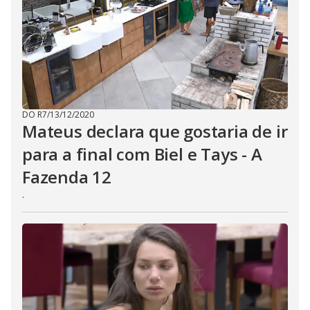
E
s
c
a
p
e
k
e
y
o
r
a
DO R7
/
13/12/2020
c
Mateus declara que gostaria de ir
t
i
para a final com Biel e Tays - A
v
a
t
Fazenda 12
i
n
.
g
t
h
e
c
l
o
s
e
b
u
t