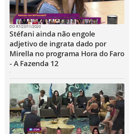
t
o
n
.
DO R7
/
23/11/2020
Stéfani ainda não engole
adjetivo de ingrata dado por
Mirella no programa Hora do Faro
- A Fazenda 12
.