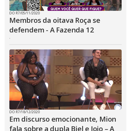
DO R7
/
05/11/2020
Membros da oitava Roça se
defendem - A Fazenda 12
.
DO R7
/
18/12/2020
Em discurso emocionante, Mion
fala sobre a dupla Biel e Jojo – A