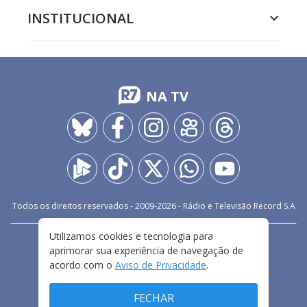
INSTITUCIONAL
NA TV
Todos os direitos reservados - 2009-
2026
- Rádio e Televisão Record S.A
Utilizamos cookies e tecnologia para
CARREIRA
FALE CONOSCO
PRIVACIDADE
aprimorar sua experiência de navegação de
TERMOS E CONDIÇÕES DE USO
acordo com o
Aviso de Privacidade
.
FECHAR