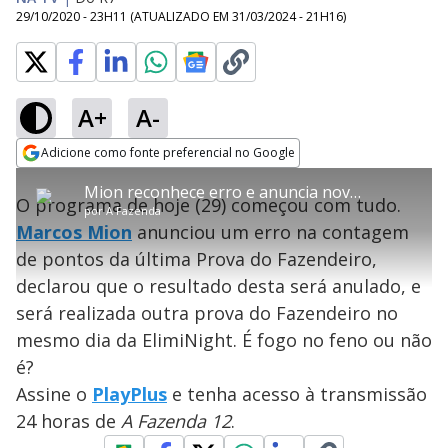
29/10/2020 - 23H11
(ATUALIZADO EM
31/03/2024 - 21H16
)
A+
A-
error_outline
Adicione como fonte preferencial no Google
OK
T
T
Opens in new window
Mion reconhece erro e anuncia nova Prova do Fazendeiro - A Fazenda 12
h
O vídeo não está disponível ou não é
Oops! Algo deu errado
h
C
O programa de hoje (29) começou com tudo.
i
por
A Fazenda
i
suportado pelo seu browser
s
l
Por favor, recarregue a página.
Marcos Mion
anunciou um erro na contagem
i
s
Código do Erro:
MEDIA_ERR_SRC_NOT_SUPPORTED
o
s
i
de pontos da última Prova do Fazendeiro,
a
s
Recarregar
s
m
declarou que o resultado desta será anulado, e
e
o
a
d
M
m
será realizada outra prova do Fazendeiro no
a
o
o
l
mesmo dia da ElimiNight. É fogo no feno ou não
w
d
d
i
é?
a
a
n
l
d
l
Assine o
PlayPlus
e tenha acesso à transmissão
o
w
D
w
24 horas de
A Fazenda 12
.
i
.
i
n
T