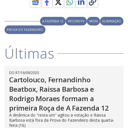
a
h
d
i
l
o
s
o
m
w
o
g
.
A FAZENDA 12
RECORDTV
MION
ELIMINAÇÃO
d
a
PROVA DO FAZENDEIRO
l
c
a
n
b
Últimas
e
c
l
o
s
e
DO R7
/
16/09/2020
d
Cartolouco, Fernandinho
b
y
p
Beatbox, Raissa Barbosa e
r
e
Rodrigo Moraes formam a
s
s
primeira Roça de A Fazenda 12
i
n
g
A dinâmica do "resta um" agitou a votação e Raissa
t
Barbosa está fora da Prova do Fazendeiro desta quarta-
h
feira (16)
e