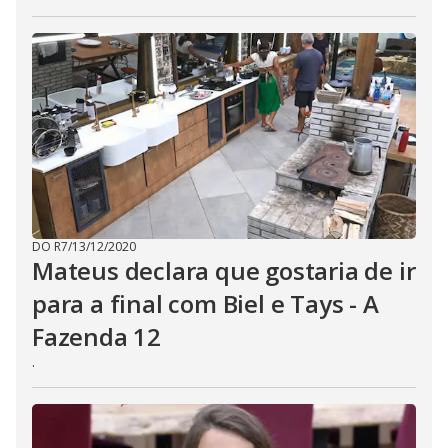
E
s
c
a
p
e
k
e
y
o
r
a
c
t
i
v
a
t
DO R7
/
13/12/2020
i
Mateus declara que gostaria de ir
n
g
para a final com Biel e Tays - A
t
h
Fazenda 12
e
c
l
.
o
s
e
b
u
t