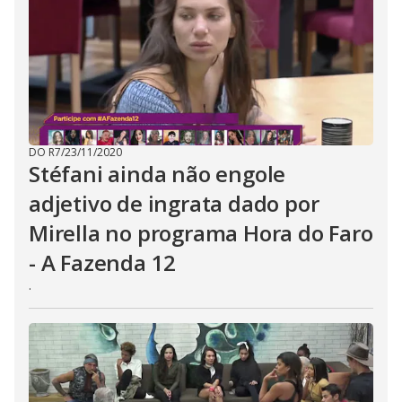
t
o
n
.
DO R7
/
23/11/2020
Stéfani ainda não engole
adjetivo de ingrata dado por
Mirella no programa Hora do Faro
- A Fazenda 12
.