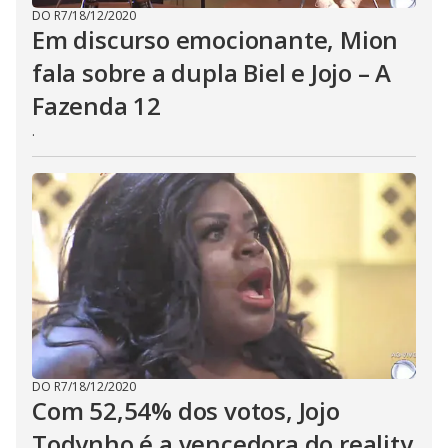
DO R7
/
18/12/2020
Em discurso emocionante, Mion
fala sobre a dupla Biel e Jojo – A
Fazenda 12
.
DO R7
/
18/12/2020
Com 52,54% dos votos, Jojo
Todynho é a vencedora do reality