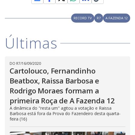
D
w
i
.
i
n
T
a
h
d
RECORD TV
R7
A FAZENDA 12
i
l
o
s
o
m
w
o
g
.
d
Últimas
a
l
c
a
n
b
DO R7
/
16/09/2020
e
Cartolouco, Fernandinho
c
l
o
Beatbox, Raissa Barbosa e
s
e
Rodrigo Moraes formam a
d
b
primeira Roça de A Fazenda 12
y
p
r
A dinâmica do "resta um" agitou a votação e Raissa
e
Barbosa está fora da Prova do Fazendeiro desta quarta-
s
feira (16)
s
i
n
g