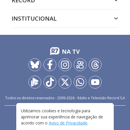
RECORD
INSTITUCIONAL
NA TV
Todos os direitos reservados - 2009-
2026
- Rádio e Televisão Record S.A
Utilizamos cookies e tecnologia para
CARREIRA
FALE CONOSCO
PRIVACIDADE
aprimorar sua experiência de navegação de
TERMOS E CONDIÇÕES DE USO
acordo com o
Aviso de Privacidade
.