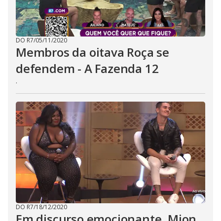
DO R7
/
05/11/2020
Membros da oitava Roça se
defendem - A Fazenda 12
.
DO R7
/
18/12/2020
Em discurso emocionante, Mion