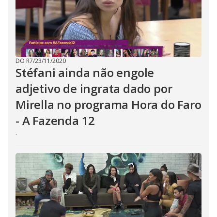
b
u
t
t
o
n
.
DO R7
/
23/11/2020
Stéfani ainda não engole
adjetivo de ingrata dado por
Mirella no programa Hora do Faro
- A Fazenda 12
.