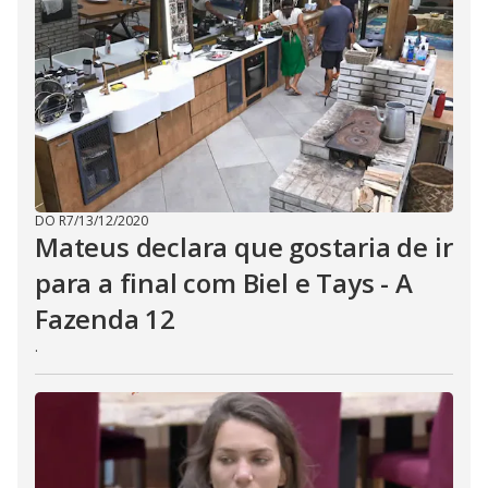
t
h
e
E
s
c
a
p
e
k
e
y
o
r
a
DO R7
/
13/12/2020
c
Mateus declara que gostaria de ir
t
i
para a final com Biel e Tays - A
v
a
Fazenda 12
t
i
n
.
g
t
h
e
c
l
o
s
e