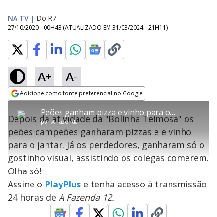
NA TV
|
Do R7
27/10/2020 - 00H43
(ATUALIZADO EM
31/03/2024 - 21H11
)
A+
A-
error_outline
Adicione como fonte preferencial no Google
OK
T
T
Opens in new window
Peões ganham pizza e vinho para o jantar após vencerem atividade - A Fazenda 12
h
O vídeo não está disponível ou não é
Oops! Algo deu errado
h
C
Depois da atividade da "Bolinha Teimosa" os
i
por
A Fazenda
i
suportado pelo seu browser
s
l
Por favor, recarregue a página.
peões campeões ganharam pizzas e e vinho
i
s
Código do Erro:
MEDIA_ERR_SRC_NOT_SUPPORTED
o
s
i
para o jantar. Já os perdedores, ganharam só o
a
s
Recarregar
s
m
gostinho visual, assistindo os colegas comerem.
e
o
a
d
M
m
Olha só!
a
o
o
l
Assine o
PlayPlus
e tenha acesso à transmissão
w
d
d
i
24 horas de
A Fazenda 12.
a
a
n
l
d
l
o
w