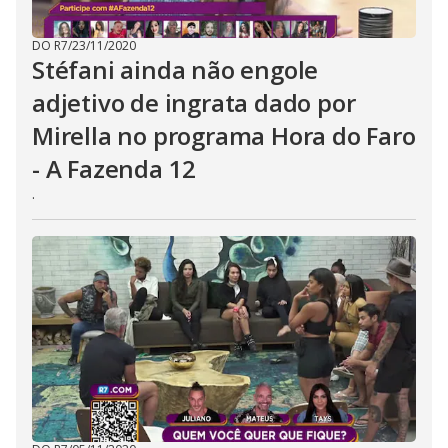
.
DO R7
/
23/11/2020
Stéfani ainda não engole
adjetivo de ingrata dado por
Mirella no programa Hora do Faro
- A Fazenda 12
.