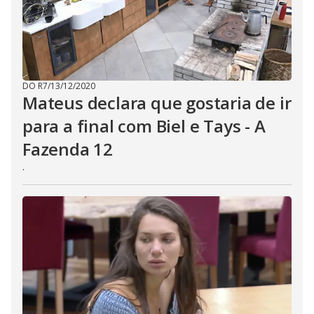
a
p
e
k
e
y
o
r
a
DO R7
/
13/12/2020
c
Mateus declara que gostaria de ir
t
i
para a final com Biel e Tays - A
v
a
Fazenda 12
t
i
n
.
g
t
h
e
c
l
o
s
e
b
u
t
t
o
n