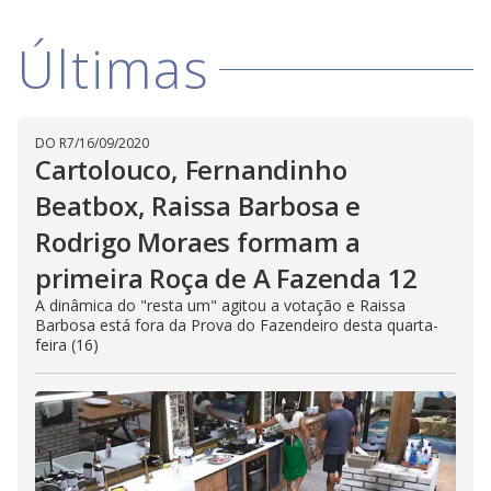
o
m
w
o
g
.
d
Últimas
a
l
c
a
n
b
DO R7
/
16/09/2020
e
Cartolouco, Fernandinho
c
l
o
Beatbox, Raissa Barbosa e
s
e
Rodrigo Moraes formam a
d
b
primeira Roça de A Fazenda 12
y
p
r
A dinâmica do "resta um" agitou a votação e Raissa
e
Barbosa está fora da Prova do Fazendeiro desta quarta-
s
feira (16)
s
i
n
g
t
h
e
E
s
c