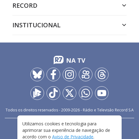
RECORD
INSTITUCIONAL
NA TV
Todos os direitos reservados - 2009-
2026
- Rádio e Televisão Record S.A
Utilizamos cookies e tecnologia para
CARREIRA
FALE CONOSCO
PRIVACIDADE
aprimorar sua experiência de navegação de
TERMOS E CONDIÇÕES DE USO
acordo com o
Aviso de Privacidade
.