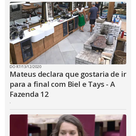
E
s
c
a
p
e
k
e
y
o
r
a
c
t
i
v
DO R7
/
13/12/2020
a
Mateus declara que gostaria de ir
t
i
para a final com Biel e Tays - A
n
g
Fazenda 12
t
h
e
.
c
l
o
s
e
b
u
t