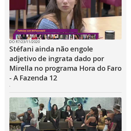
t
o
n
.
DO R7
/
23/11/2020
Stéfani ainda não engole
adjetivo de ingrata dado por
Mirella no programa Hora do Faro
- A Fazenda 12
.