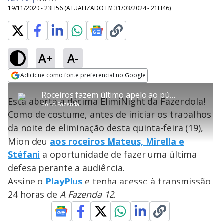
19/11/2020 - 23H56
(ATUALIZADO EM
31/03/2024 - 21H46
)
A+
A-
error_outline
Adicione como fonte preferencial no Google
OK
T
T
Opens in new window
Roceiros fazem último apelo ao público votante - A Fazenda 12
h
O vídeo não está disponível ou não é
Oops! Algo deu errado
h
C
Está aberta a décima ElimiNight da Fazendola!
i
por
A Fazenda
i
suportado pelo seu browser
s
l
Por favor, recarregue a página.
Como de costume, antes de iniciar os trabalhos
i
s
Código do Erro:
MEDIA_ERR_SRC_NOT_SUPPORTED
o
s
i
da noite de eliminação desta quinta-feira (19),
a
s
Recarregar
s
m
Mion deu
aos roceiros Mateus, Mirella e
e
o
a
d
M
m
Stéfani
a oportunidade de fazer uma última
a
o
o
l
defesa perante a audiência.
w
d
d
i
Assine o
PlayPlus
e tenha acesso à transmissão
a
a
n
l
d
l
24 horas de
A Fazenda 12
.
o
w
D
w
i
.
i
n
T