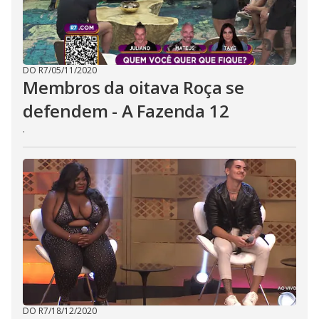
DO R7
/
05/11/2020
Membros da oitava Roça se
defendem - A Fazenda 12
.
DO R7
/
18/12/2020