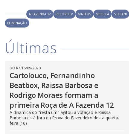
a
h
d
i
l
o
s
o
A FAZENDA 12
RECORDTV
MATEUS
MIRELLA
STÉFANI
m
w
o
g
.
ELIMINAÇÃO
d
a
l
c
a
Últimas
n
b
e
c
l
o
DO R7
/
16/09/2020
s
Cartolouco, Fernandinho
e
d
b
Beatbox, Raissa Barbosa e
y
p
Rodrigo Moraes formam a
r
e
primeira Roça de A Fazenda 12
s
s
i
A dinâmica do "resta um" agitou a votação e Raissa
n
Barbosa está fora da Prova do Fazendeiro desta quarta-
g
feira (16)
t
h
e