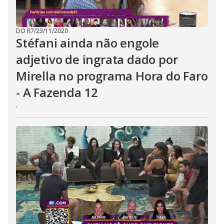
t
o
n
.
DO R7
/
23/11/2020
Stéfani ainda não engole
adjetivo de ingrata dado por
Mirella no programa Hora do Faro
- A Fazenda 12
.