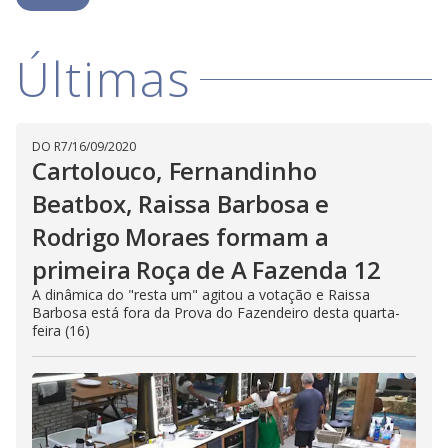
a
h
d
i
l
o
s
o
m
w
Últimas
o
g
.
d
a
l
c
a
DO R7
/
16/09/2020
n
b
Cartolouco, Fernandinho
e
c
Beatbox, Raissa Barbosa e
l
o
Rodrigo Moraes formam a
s
e
d
primeira Roça de A Fazenda 12
b
y
A dinâmica do "resta um" agitou a votação e Raissa
p
Barbosa está fora da Prova do Fazendeiro desta quarta-
r
feira (16)
e
s
s
i
n
g
t
h
e