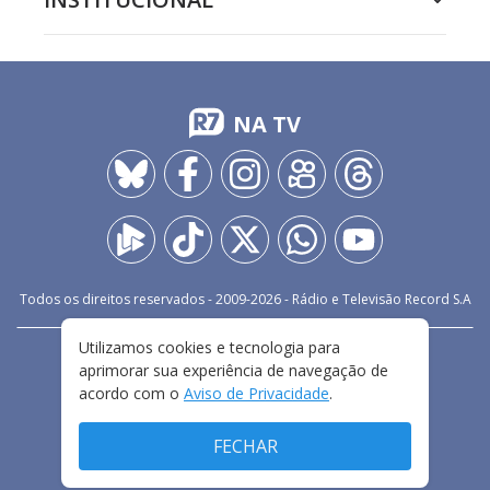
NA TV
Todos os direitos reservados - 2009-
2026
- Rádio e Televisão Record S.A
Utilizamos cookies e tecnologia para
CARREIRA
FALE CONOSCO
PRIVACIDADE
aprimorar sua experiência de navegação de
TERMOS E CONDIÇÕES DE USO
acordo com o
Aviso de Privacidade
.
FECHAR