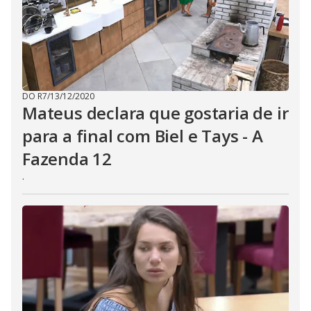
E
s
c
a
p
e
k
e
y
o
DO R7
/
13/12/2020
r
Mateus declara que gostaria de ir
a
c
para a final com Biel e Tays - A
t
i
v
Fazenda 12
a
t
.
i
n
g
t
h
e
c
l
o
s
e
b
u
t