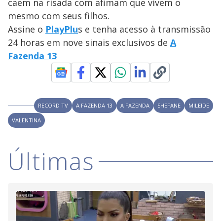
a
caem na risada com afimam que vivem o
s
o
s
mesmo com seus filhos.
y
Assine o
PlayPlu
s e tenha acesso à transmissão
24 horas em nove sinais exclusivos de
A
M
V
u
d
Fazenda 13
o
i
RECORD TV
A FAZENDA 13
A FAZENDA
SHEFANE
MILEIDE
d
VALENTINA
e
Últimas
o