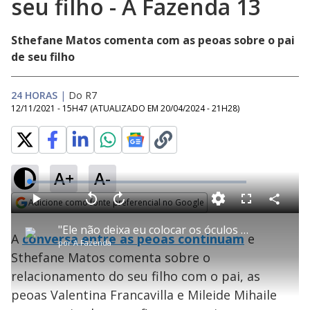
seu filho - A Fazenda 13
Sthefane Matos comenta com as peoas sobre o pai
de seu filho
24 HORAS
|
Do R7
12/11/2021 - 15H47
(ATUALIZADO EM
20/04/2024 - 21H28
)
A+
A-
L
o
a
Adicione como fonte preferencial no Google
d
C
P
V
A
P
F
e
o
l
o
v
u
Opens in new window
d
m
a
l
a
l
:
"Ele não deixa eu colocar os óculos nem o chapéu", comenta Sthefane sobre seu filho - A Fazenda 13
p
y
t
n
l
3
A
conversa entre as peoas continuam
e
a
a
ç
s
.
por
A Fazenda
r
r
a
c
1
t
1
r
l
r
5
Sthefane Matos comenta sobre o
i
0
1
e
%
l
s
0
e
h
relacionamento do seu filho com o pai, as
e
s
n
a
g
e
r
u
g
peoas Valentina Francavilla e Mileide Mihaile
n
u
d
n
o
d