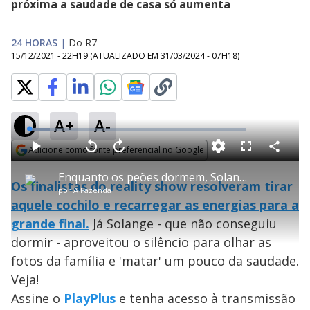
próxima a saudade de casa só aumenta
24 HORAS
|
Do R7
15/12/2021 - 22H19
(ATUALIZADO EM
31/03/2024 - 07H18
)
A+
A-
L
o
a
Adicione como fonte preferencial no Google
d
C
P
V
A
P
F
e
o
l
o
v
u
Opens in new window
d
m
a
l
a
l
:
Enquanto os peões dormem, Solange olha fotos da família - A Fazenda 13
p
y
t
n
l
9
Os finalistas do reality show resolveram tirar
a
a
ç
s
.
por
A Fazenda
r
r
a
c
5
t
1
r
l
r
0
aquele cochilo e recarregar as energias para a
i
0
1
e
%
l
s
0
e
h
grande final.
Já Solange - que não conseguiu
e
s
n
a
g
e
r
u
g
dormir - aproveitou o silêncio para olhar as
n
u
a
d
n
o
d
fotos da família e 'matar' um pouco da saudade.
s
o
s
Veja!
y
Assine o
PlayPlus
e tenha acesso à transmissão