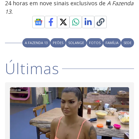
24 horas em nove sinais exclusivos de
A Fazenda
M
V
u
d
13.
o
i
A FAZENDA 13
PEÕES
SOLANGE
FOTOS
FAMÍLIA
SEDE
d
Últimas
e
o