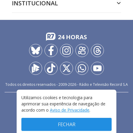
INSTITUCIONAL
24 HORAS
Todos os direitos reservados - 2009-
2026
- Rádio e Televisão Record S.A
Utilizamos cookies e tecnologia para
CARREIRA
FALE CONOSCO
PRIVACIDADE
aprimorar sua experiência de navegação de
TERMOS E CONDIÇÕES DE USO
acordo com o
Aviso de Privacidade
.
FECHAR