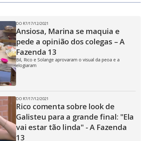
y
V
DO R7
/
17/12/2021
Ansiosa, Marina se maquia e
pede a opinião dos colegas – A
i
Fazenda 13
Bil, Rico e Solange aprovaram o visual da peoa e a
elogiaram
d
e
DO R7
/
17/12/2021
Rico comenta sobre look de
Galisteu para a grande final: "Ela
o
vai estar tão linda" - A Fazenda
13