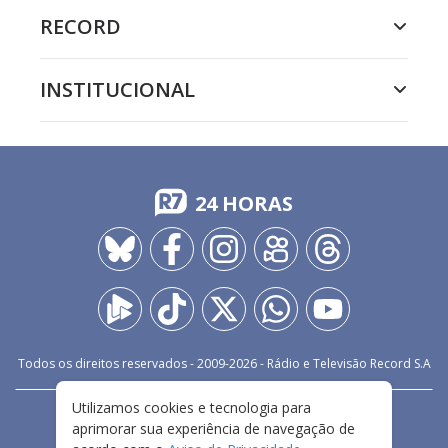
RECORD
INSTITUCIONAL
24 HORAS
Todos os direitos reservados - 2009-
2026
- Rádio e Televisão Record S.A
Utilizamos cookies e tecnologia para
CARREIRA
FALE CONOSCO
PRIVACIDADE
aprimorar sua experiência de navegação de
TERMOS E CONDIÇÕES DE USO