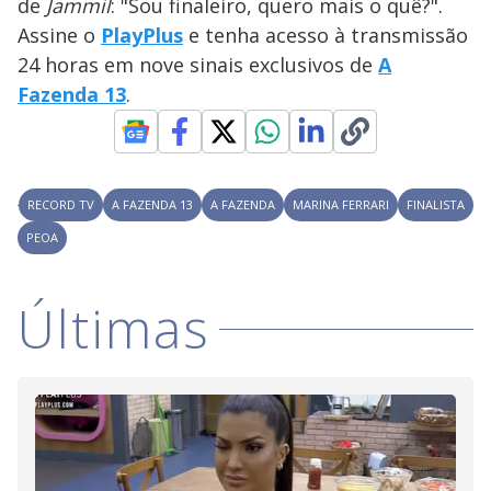
a
de
Jammil
: "Sou finaleiro, quero mais o quê?".
s
o
s
Assine o
PlayPlus
e tenha acesso à transmissão
y
24 horas em nove sinais exclusivos de
A
Fazenda 13
.
M
V
u
d
o
i
RECORD TV
A FAZENDA 13
A FAZENDA
MARINA FERRARI
FINALISTA
PEOA
d
Últimas
e
o