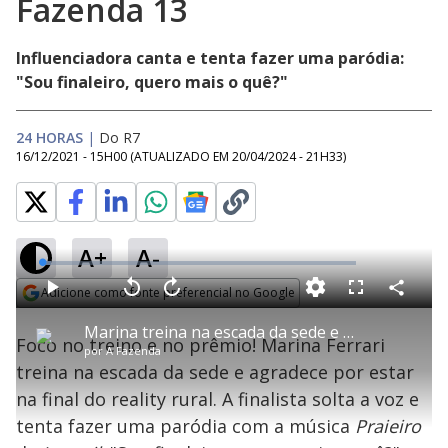
Fazenda 13
Influenciadora canta e tenta fazer uma paródia:
"Sou finaleiro, quero mais o quê?"
24 HORAS
|
Do R7
16/12/2021 - 15H00
(ATUALIZADO EM
20/04/2024 - 21H33
)
A+
A-
L
o
a
Adicione como fonte preferencial no Google
d
C
P
V
A
P
F
e
o
l
o
v
u
Opens in new window
d
m
a
l
a
l
:
Marina treina na escada da sede e agradece por estar na final do reality - A Fazenda 13
p
y
t
n
l
2
Foco no treino e no prêmio! Marina Ferrari
a
a
ç
s
.
por
A Fazenda
r
r
a
c
9
t
1
r
l
r
1
treina na escada da sede e agradece por estar
i
0
1
e
%
l
s
0
e
h
na final do reality rural. A finalista solta a voz e
e
s
n
a
g
e
r
u
g
tenta fazer uma paródia com a música
Praieiro
n
u
d
n
o
d