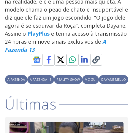
a
na realidade, ele é uma pessoa mais quieta. A
s
o
s
modelo chama o peão de chato e insuportável e
y
diz que ele faz um jogo escondido. "O jogo dele
agora é se esquivar da Roça", completa Dayane.
M
V
u
d
Assine o
PlayPlus
e tenha acesso à transmissão
o
24 horas em nove sinais exclusivos de
A
i
Fazenda 13
.
d
A FAZENDA
A FAZENDA 13
REALITY SHOW
MC GUI
DAYANE MELLO
e
Últimas
o