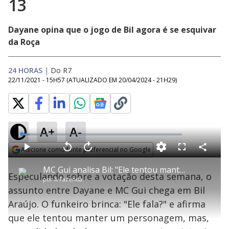
13
Dayane opina que o jogo de Bil agora é se esquivar
da Roça
24 HORAS
|
Do R7
22/11/2021 - 15H57
(ATUALIZADO EM
20/04/2024 - 21H29
)
A+
A-
L
o
a
Adicione como fonte preferencial no Google
d
C
P
V
A
P
F
e
o
l
o
v
u
Opens in new window
d
m
a
l
a
l
:
MC Gui analisa Bil: "Ele tentou manter um personagem" - A Fazenda 13
p
y
t
n
l
4
Especulando sobre a votação desta semana, o
a
a
ç
s
.
por
A Fazenda
r
r
a
c
9
t
1
r
l
r
8
assunto entre Dayane e MC Gui chega em Bil
i
0
1
e
%
l
s
0
e
h
Araújo. O funkeiro brinca: "Ele fala?" e afirma
e
s
n
a
g
e
r
u
g
que ele tentou manter um personagem, mas,
n
u
d
n
o
d