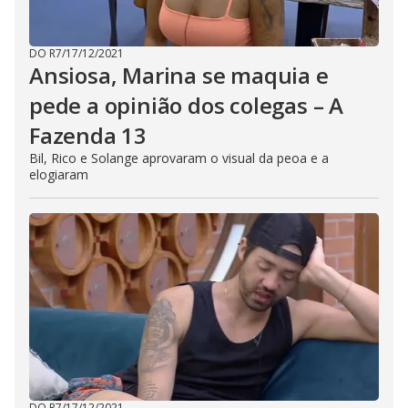
s
i
n
g
DO R7
/
17/12/2021
t
Ansiosa, Marina se maquia e
h
e
pede a opinião dos colegas – A
E
s
c
Fazenda 13
a
p
Bil, Rico e Solange aprovaram o visual da peoa e a
e
elogiaram
k
e
y
o
r
a
c
t
i
v
a
t
i
n
g
t
h
e
c
DO R7
/
17/12/2021