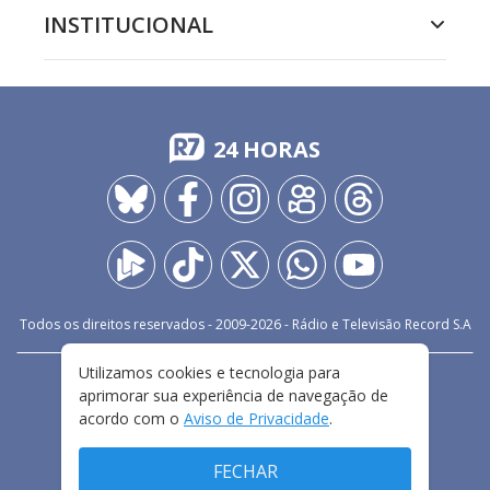
INSTITUCIONAL
24 HORAS
Todos os direitos reservados - 2009-
2026
- Rádio e Televisão Record S.A
Utilizamos cookies e tecnologia para
CARREIRA
FALE CONOSCO
PRIVACIDADE
aprimorar sua experiência de navegação de
TERMOS E CONDIÇÕES DE USO
acordo com o
Aviso de Privacidade
.
FECHAR