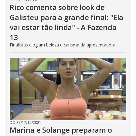
l
Rico comenta sobre look de
o
s
Galisteu para a grande final: "Ela
e
b
u
vai estar tão linda" - A Fazenda
t
t
13
o
n
Finalistas elogiam beleza e carisma da apresentadora
.
DO R7
/
17/12/2021
Marina e Solange preparam o