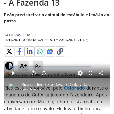
- A Fazenda 13
Peão precisa tirar o animal do estábulo e levá-lo ao
pasto
24 HORAS
|
Do R7
14/11/2021 - 09H47
(ATUALIZADO EM
20/04/2024 - 21H28
)
A+
A-
L
o
a
Adicione como fonte preferencial no Google
d
C
P
V
A
P
F
e
o
l
o
v
u
Opens in new window
d
m
a
l
a
l
:
Rico se diverte ao levar o Colorado para passear: “Esse cavalo é muito lindo” - A Fazenda 13
p
y
t
n
l
4
Rico está responsável pelo
Colorado
durante o
a
a
ç
s
.
por
A Fazenda
r
r
a
c
7
t
1
r
l
r
7
mandato de Gui Araujo como Fazendeiro. Após
i
0
1
e
%
l
s
0
e
h
conversar com Marina, o humorista realiza a
e
s
n
a
g
e
r
u
g
atividade com o cavalo. Ele leva o bicho para
n
u
d
n
o
d