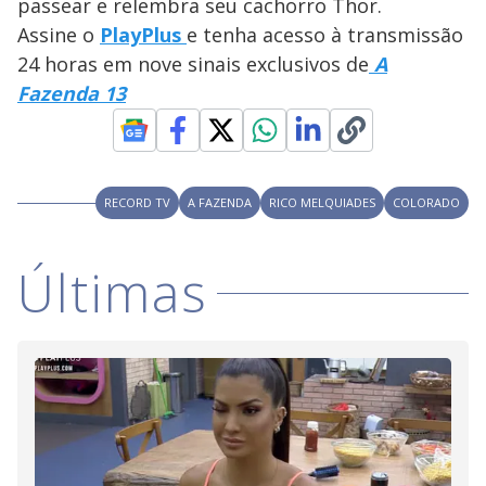
a
passear e relembra seu cachorro Thor.
s
o
s
Assine o
PlayPlus
e tenha acesso à transmissão
y
24 horas em nove sinais exclusivos de
A
Fazenda 13
M
V
u
d
o
i
RECORD TV
A FAZENDA
RICO MELQUIADES
COLORADO
d
Últimas
e
o