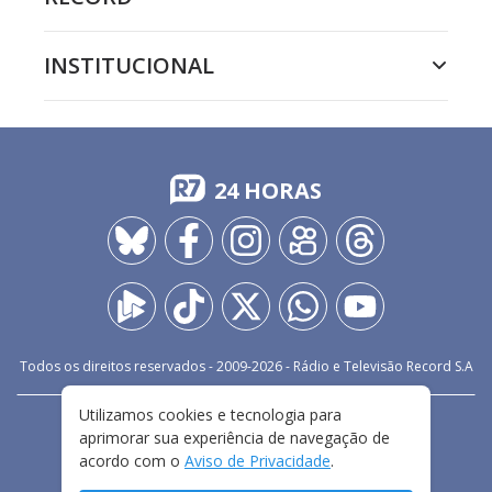
INSTITUCIONAL
24 HORAS
Todos os direitos reservados - 2009-
2026
- Rádio e Televisão Record S.A
Utilizamos cookies e tecnologia para
CARREIRA
FALE CONOSCO
PRIVACIDADE
aprimorar sua experiência de navegação de
TERMOS E CONDIÇÕES DE USO
acordo com o
Aviso de Privacidade
.