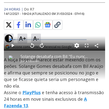
24 HORAS
|
Do R7
14/12/2021 - 16H24
(ATUALIZADO EM
31/03/2024 - 07H16
)
A+
A-
L
o
a
Adicione como fonte preferencial no Google
d
C
P
V
A
P
F
e
o
l
o
v
u
Opens in new window
d
m
a
l
a
l
:
Solange desabafa com Bil: "Eu nunca fui de ficar quieta, sempre falei tudo" - A Fazenda 13
p
y
t
n
l
6
A Roça Especial parece estar mexendo com os
a
a
ç
s
.
por
A Fazenda
r
r
a
c
7
t
1
r
l
r
2
peões. Solange Gomes desabafa com Bil Araújo
i
0
1
e
%
l
s
0
e
h
e afirma que sempre se posicionou no jogo e
e
s
n
a
g
e
r
u
g
que se ficasse quieta seria um personagem e
n
u
a
d
n
o
d
não ela.
s
o
s
Assine o
PlayPlus
e tenha acesso à transmissão
y
24 horas em nove sinais exclusivos de
A
Fazenda 13
.
M
u