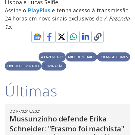
y
Lisboa e Lucas Selfie.
Assine o
PlayPlus
e tenha acesso à transmissão
M
V
u
d
24 horas em nove sinais exclusivos de
A Fazenda
o
13.
i
d
A FAZENDA 13
MILEIDE MIHAILE
SOLANGE GOMES
LIVE DO ELIMINADO
ELIMINAÇÃO
e
Últimas
o
DO R7
/
02/10/2021
Mussunzinho defende Erika
Schneider: "Erasmo foi machista"