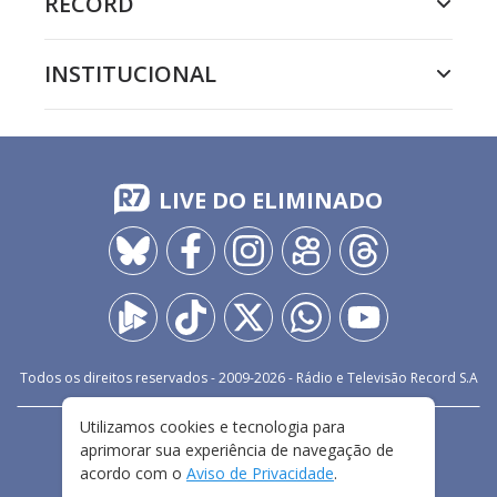
RECORD
INSTITUCIONAL
LIVE DO ELIMINADO
Todos os direitos reservados - 2009-
2026
- Rádio e Televisão Record S.A
Utilizamos cookies e tecnologia para
CARREIRA
FALE CONOSCO
PRIVACIDADE
aprimorar sua experiência de navegação de
TERMOS E CONDIÇÕES DE USO
acordo com o
Aviso de Privacidade
.