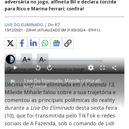
adversária no jogo, alfineta Bil e declara torcida
para Rico e Marina Ferrari; confira!
LIVE DO ELIMINADO
|
Do R7
10/12/2021 - 23H41
(ATUALIZADO EM
31/03/2024 - 07H11
)
A+
A-
L
o
a
Adicione como fonte preferencial no Google
d
C
P
V
A
P
F
e
o
l
o
v
u
Opens in new window
d
m
a
l
a
l
:
Live Do Eliminado: Mileide critica atitudes de Solange em A Fazenda : "Ela é ardilosa" - A Fazenda 13
p
y
t
n
l
0
Décima segunda eliminada em
A Fazenda 13,
a
a
ç
s
.
por
A Fazenda
r
r
a
c
3
t
1
r
l
r
7
Mileide Mihaile falou sobre a sua trajetória e
i
0
1
e
%
l
s
0
e
h
comentou as principais polêmicas do reality
e
s
n
a
g
e
r
u
g
durante a
Live Do Eliminado
desta sexta-feira
n
u
a
d
n
o
d
(10), que foi transmitida pelo TikTok e redes
s
o
s
sociais de A Fazenda, sob o comando de Lidi