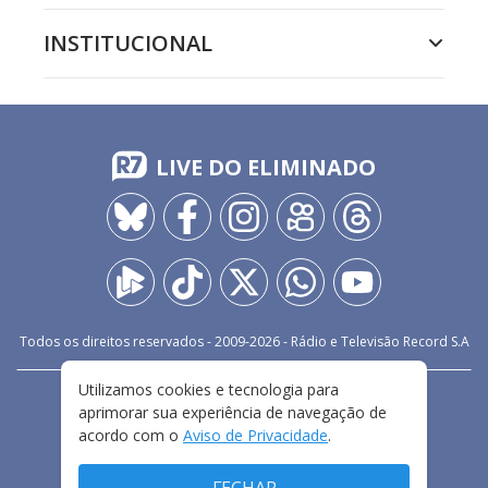
INSTITUCIONAL
LIVE DO ELIMINADO
Todos os direitos reservados - 2009-
2026
- Rádio e Televisão Record S.A
Utilizamos cookies e tecnologia para
CARREIRA
FALE CONOSCO
PRIVACIDADE
aprimorar sua experiência de navegação de
TERMOS E CONDIÇÕES DE USO
acordo com o
Aviso de Privacidade
.