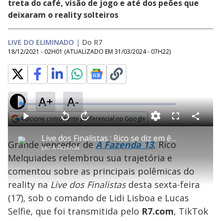
treta do café, visão de jogo e até dos peões que
deixaram o reality solteiros
LIVE DO ELIMINADO
|
Do R7
18/12/2021 - 02H01
(ATUALIZADO EM
31/03/2024 - 07H22
)
A+
A-
L
o
a
Adicione como fonte preferencial no Google
d
C
P
V
A
P
F
e
o
l
o
v
u
Opens in new window
d
m
a
l
a
l
:
Live dos Finalistas : Rico se diz em êxtase com vitória: "Não dormi, estava flutuando" - A Fazenda 13
p
y
t
n
l
0
Grande vencedor de
A Fazenda 13
, Rico
a
a
ç
s
.
por
A Fazenda
r
r
a
c
3
t
1
r
l
r
2
Melquiades relembrou sua trajetória e
i
0
1
e
%
l
s
0
e
h
comentou sobre as principais polêmicas do
e
s
n
a
g
e
r
u
g
reality na
Live dos Finalistas
desta sexta-feira
n
u
a
d
n
o
d
(17), sob o comando de Lidi Lisboa e Lucas
s
o
s
Selfie, que foi transmitida pelo
R7.com
, TikTok