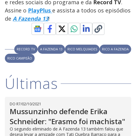
y
e redes sociais do programa e da
Record TV
.
Assine o
PlayPlus
e assista a todos os episódios
M
V
u
d
de
A Fazenda 13
!
o
i
RECORD TV
A FAZENDA 13
RICO MELQUIADES
RICO A FAZENDA
d
RICO CAMPEÃO
e
Últimas
o
DO R7
/
02/10/2021
Mussunzinho defende Erika
Schneider: "Erasmo foi machista"
O segundo eliminado de A Fazenda 13 também falou que
deseja levar a amizade com Tati Quebra Barraco para a