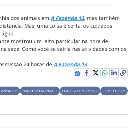
nhia dos animais em
A Fazenda 13
, mas também
istância. Mas, uma coisa é certa: os cuidados
 água.
nte mostrou um jeito particular na hora de
 na sede! Como você se sairia nas atividades com os
ansmissão 24 horas de
A Fazenda 13
.
 FAZENDA 13
QUIZZES A FAZENDA 13
CUIDADO COM ANIMAIS
PEOES CUIDAM