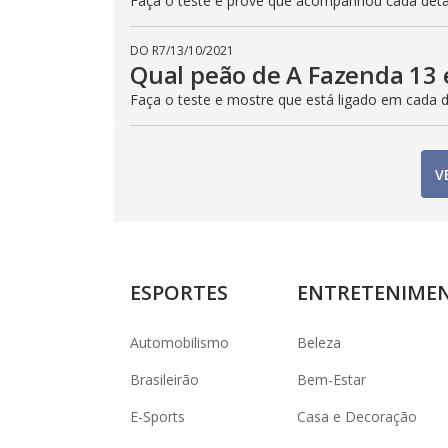
Faça o teste e prove que acompanhou cada detal
DO R7
/
13/10/2021
Qual peão de A Fazenda 13 
Faça o teste e mostre que está ligado em cada d
V
ESPORTES
ENTRETENIME
Automobilismo
Beleza
Brasileirão
Bem-Estar
E-Sports
Casa e Decoração