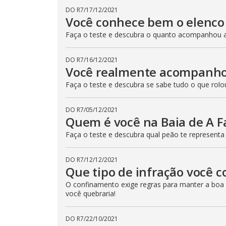
DO R7
/
17/12/2021
Você conhece bem o elenco
Faça o teste e descubra o quanto acompanhou 
DO R7
/
16/12/2021
Você realmente acompanho
Faça o teste e descubra se sabe tudo o que rolou
DO R7
/
05/12/2021
Quem é você na Baia de A 
Faça o teste e descubra qual peão te represent
DO R7
/
12/12/2021
Que tipo de infração você 
O confinamento exige regras para manter a boa 
você quebraria!
DO R7
/
22/10/2021