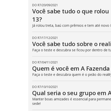
DO R7
/
20/09/2021
Você sabe tudo o que rolou
13?
Já rolou treta, baú com prêmios e tem até novo 
DO R7
/
17/12/2021
Você sabe tudo sobre o real
Faça o teste e descubra se ficou por dentro de tu
DO R7
/
04/11/2021
Quem é você em A Fazenda
Faça o teste e descubra quem é o peão do realit
DO R7
/
10/10/2021
Qual seria o seu grupo em 
Manter boas amizades é essencial para permanec
sede!