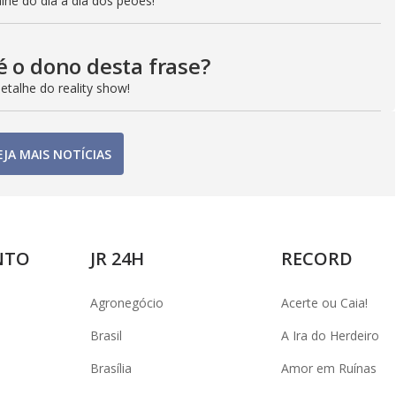
he do dia a dia dos peões!
é o dono desta frase?
etalhe do reality show!
EJA MAIS NOTÍCIAS
NTO
JR 24H
RECORD
Agronegócio
Acerte ou Caia!
Brasil
A Ira do Herdeiro
Brasília
Amor em Ruínas