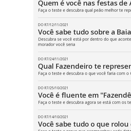
Quem é você nas festas de
Faça o teste e descubra qual peão melhor te r
DO R7
/
12/11/2021
Você sabe tudo sobre a Bai
Descubra se você está por dentro do que acont
morador você seria
DO R7
/
24/11/2021
Qual Fazendeiro te repres
Faça o teste e descubra o que você faria com 
DO R7
/
25/10/2021
Você é fluente em "Fazend
Faça o teste e descubra agora se está com os t
DO R7
/
14/10/2021
Você sabe tudo o que rolo