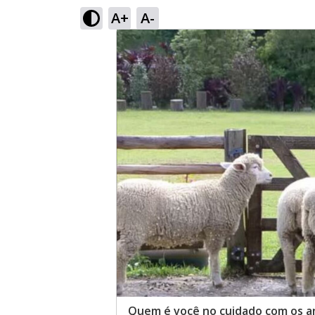
A+
A-
Quem é você no cuidado com os a