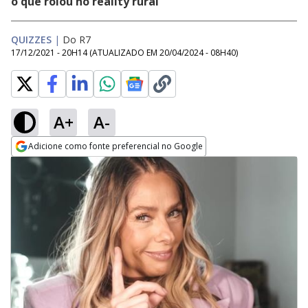
o que rolou no reality rural
QUIZZES
|
Do R7
17/12/2021 - 20H14
(ATUALIZADO EM
20/04/2024 - 08H40
)
A+
A-
Adicione como fonte preferencial no Google
Opens in new window