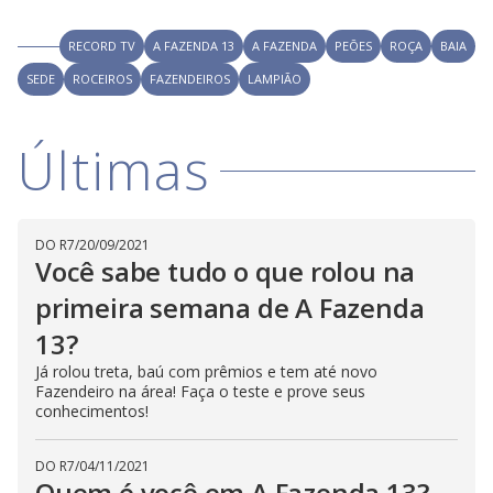
RECORD TV
A FAZENDA 13
A FAZENDA
PEÕES
ROÇA
BAIA
SEDE
ROCEIROS
FAZENDEIROS
LAMPIÃO
Últimas
DO R7
/
20/09/2021
Você sabe tudo o que rolou na
primeira semana de A Fazenda
13?
Já rolou treta, baú com prêmios e tem até novo
Fazendeiro na área! Faça o teste e prove seus
conhecimentos!
DO R7
/
04/11/2021
Quem é você em A Fazenda 13?